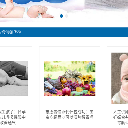
有偿供卵代孕
代生孩子：怀孕
志愿者借卵代怀包成功：宝
人工供
生儿呼吸性酸中
宝吃绿豆沙可以清热解毒吗
妊娠合
改善通气
胃肠