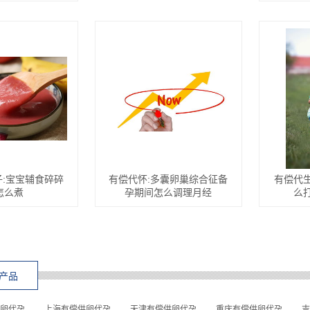
:宝宝辅食碎碎
有偿代怀:多囊卵巢综合征备
有偿代
怎么煮
孕期间怎么调理月经
么
产品
卵代孕
上海有偿供卵代孕
天津有偿供卵代孕
重庆有偿供卵代孕
吉