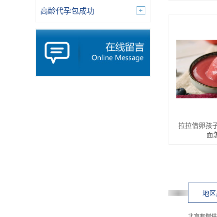
高龄代孕包成功
拉拉借卵孩子
面
地区
北京有偿供